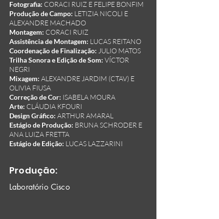
Fotografia:
CORACI RUIZ E FELIPE BONFIM
Produção de Campo:
LETIZIA NICOLI E
ALEXANDRE MACHADO
Montagem:
CORACI RUIZ
Assistência de Montagem:
LUCAS REITANO
Coordenação de Finalização:
JULIO MATOS
Trilha Sonora e Edição de Som:
VÍCTOR
NEGRI
Mixagem:
ALEXANDRE JARDIM (CTAV) E
OLIVIA FIUSA
Correção de Cor:
ISABELA MOURA
Arte:
CLÁUDIA KFOURI
Design Gráfico:
ARTHUR AMARAL
Estágio de Produção:
BRUNA SCHRODER E
ANA LUIZA FRETTA
Estágio de Edição:
LUCAS LAZZARINI
Produção:
Laboratório Cisco