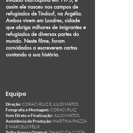
invasão marroquina em 1975, e
assim ele nasceu nos campos de
refugiados de Tindouf, na Argélia.
Ambos vivem em Londres, cidade
que abriga milhares de imigrantes e
refugiados de diversas partes do
mundo. Neste filme, foram
convidados a escreverem cartas
contando a sua história.
Equipe
Direção:
CORACI RUIZ E JULIO MATOS
Fotografia e Montagem:
CORACI RUIZ
Som Direto e Finalização:
JULIO MATOS
Assistência de Produção:
MARTINA PIAZZA
E MARCELO FÉLIX
Trilha Sonora Original:
THIAGO DA COSTA