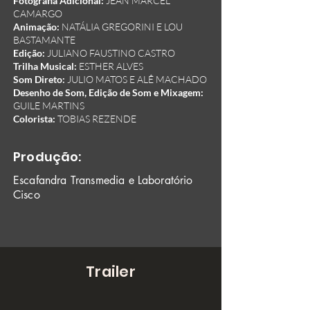
Fotografia Adicional:
JEAN MARCEL
CAMARGO
Animação:
NATÁLIA GREGORINI E LOU
BASTAMANTE
Edição:
JULIANO FAUSTINO CASTRO
Trilha Musical:
ESTHER ALVES
Som Direto:
JULIO MATOS E ALÊ MACHADO
Desenho de Som, Edição de Som e Mixagem:
GUILE MARTINS
Colorista:
TOBIAS REZENDE
Produção:
Escafandra Transmedia e Laboratório
Cisco
Trailer