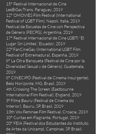
15° Festival Internacional de Cine
LesBiGayTrans, Paraguay, 2019
12° OMOVIES Film Festival (International
Festival of LGBT Film), Napoli, Italia, 2019
Festival de Escuelas de Cine con Perspectiva
de Género (FECPG), Argentina, 2019
17° Festival Internacional de Cine LGBTI “El
Lugar Sin Límites”, Ecuador, 2019
22º FanCineGay (International LGBT Film
Festival of Extremadura), Espanha, 2019
8° La Otra Banqueta (Festival de Cine por la
Diversidad Sexual y de Gênero), Guatemala,
2019
8° CINECIPÓ (Festival de Cinema Insurgente),
Belo Horizonte, MG, Brasil, 2019
4th Crossing The Screen (Eastbourne
International Film Festival), England, 2019
3º Filma Bauru (Festival de Cinema do
Interior), Bauru, SP, Brasil, 2019
13th Vox Feminae Film Festival, Croacia, 2019
10° Curtas em Flagrante, Portugal, 2019
20° FEIA (Festival dos Estudantes do Instituto
de Artes da Unicamp), Campinas, SP, Brasil,