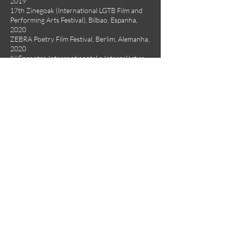
2019
17th Zinegoak (International LGTB Film and
Performing Arts Festival), Bilbao, Espanha,
2020
ZEBRA Poetry Film Festival, Berlim, Alemanha,
2020
IV Encontro Intercontinental e Intergaláctico
de Performance: Buraco Negro, Caia Dentro!,
Londrina, PR, Brasil, 2020
SESC Jundiaí, SP, Brasil, 2020
II Encontro de Cinema do Interior Paulista, SP,
Brasil, 2020
4º Encontro Fazendo e Desfazendo Gênero
na ECA 2020, Brasil
1º Unicamp QUEER, Campinas, SP, Brasil, 2020
3º Fem Tour Truck 2020 (Festival Internacional
e Itinerante de Video-arte Feminista), Peru,
Colombia, Ecuador, México, España, France,
Portugal e UK, 2020
5ª Elas Fazem Cinema (Mostra de Filmes
Dirigidos por Mulheres da UFG), Goiânia,
Goiás, Brasil, 2020
15º Festival Taguatinga de Cinema, Distrito
Federal, Brasil, 2020