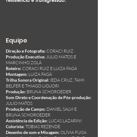
resistência e transgressão.
Equipe
Direção e Fotografia:
CORACI RUIZ
Produção Executiva:
JULIO MATOS E
MARCINHO ZOLÁ
Roteiro:
CORACI RUIZ E LUIZA FAGÁ
Montagem:
LUIZA FAGÁ
Trilha Sonora Original:
IEDA CRUZ, TAMI
BELFER E THIAGO LIGUORI
Produção:
BRUNA SCHOROEDER
Som Direto e Coordenação de Pós-produção:
JULIO MATOS
Produção de Campo:
DANIEL SALVI E
BRUNA SCHOROEDER
Assistência de Edição:
LUCAS LAZARINI
Colorista:
TOBIAS REZENDE
Desenho de som e Mixagem:
OLÍVIA FUISA