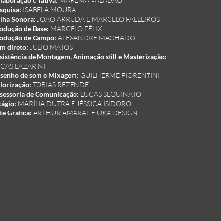
laboração criativa:
MAREMA VALADÃO
squisa:
ISABELA MOURA
ilha Sonora:
JOÃO ARRUDA E MARCELO FALLEIROS
odução de Base:
MARCELO FÉLIX
odução de Campo:
ALEXANDRE MACHADO
m direto:
JULIO MATOS
sistência de Montagem, Animação still e Masterização:
CAS LAZARINI
senho de som e Mixagem:
GUILHERME FIORENTINI
lorização:
TOBIAS REZENDE
sessoria de Comunicação:
LUCAS SEQUINATO
tágio:
MARÍLIA DUTRA E JÉSSICA ISIDORO
te Gráfica:
ARTHUR AMARAL E OKA DESIGN