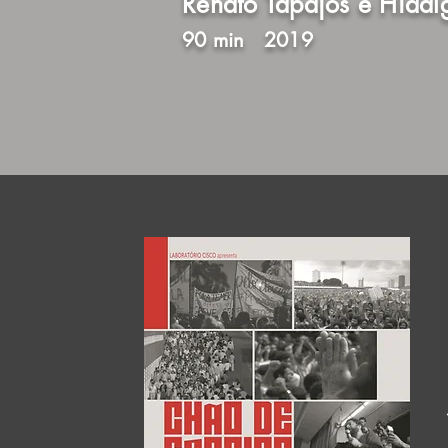
Renato Tapajós e Hida
90 min
2019