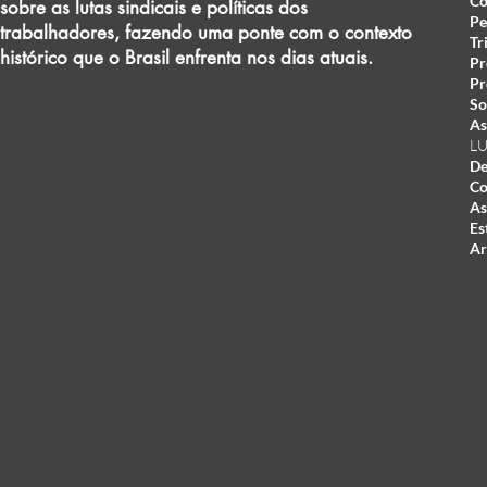
Co
sobre as lutas sindicais e políticas dos
Pe
trabalhadores, fazendo uma ponte com o contexto
Tr
histórico que o Brasil enfrenta nos dias atuais.
Pr
Pr
So
As
LU
De
Co
As
Es
Ar