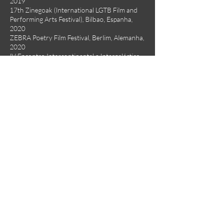
2019
17th Zinegoak (International LGTB Film and
Performing Arts Festival), Bilbao, Espanha,
2020
ZEBRA Poetry Film Festival, Berlim, Alemanha,
2020
IV Encontro Intercontinental e Intergaláctico
de Performance: Buraco Negro, Caia Dentro!,
Londrina, PR, Brasil, 2020
SESC Jundiaí, SP, Brasil, 2020
II Encontro de Cinema do Interior Paulista, SP,
Brasil, 2020
4º Encontro Fazendo e Desfazendo Gênero
na ECA 2020, Brasil
1º Unicamp QUEER, Campinas, SP, Brasil, 2020
3º Fem Tour Truck 2020 (Festival Internacional
e Itinerante de Video-arte Feminista), Peru,
Colombia, Ecuador, México, España, France,
Portugal e UK, 2020
5ª Elas Fazem Cinema (Mostra de Filmes
Dirigidos por Mulheres da UFG), Goiânia,
Goiás, Brasil, 2020
15º Festival Taguatinga de Cinema, Distrito
Federal, Brasil, 2020