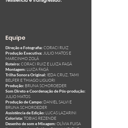
resistência e transgressão.
Equipe
Direção e Fotografia:
CORACI RUIZ
Produção Executiva:
JULIO MATOS E
MARCINHO ZOLÁ
Roteiro:
CORACI RUIZ E LUIZA FAGÁ
Montagem:
LUIZA FAGÁ
Trilha Sonora Original:
IEDA CRUZ, TAMI
BELFER E THIAGO LIGUORI
Produção:
BRUNA SCHOROEDER
Som Direto e Coordenação de Pós-produção:
JULIO MATOS
Produção de Campo:
DANIEL SALVI E
BRUNA SCHOROEDER
Assistência de Edição:
LUCAS LAZARINI
Colorista:
TOBIAS REZENDE
Desenho de som e Mixagem:
OLÍVIA FUISA