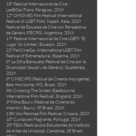
15° Festival Internacional de Cine
LesBiGayTrans, Paraguay, 2019
12° OMOVIES Film Festival (International
Festival of LGBT Film), Napoli, Italia, 2019
Festival de Escuelas de Cine con Perspectiva
de Género (FECPG), Argentina, 2019
17° Festival Internacional de Cine LGBTI “El
Lugar Sin Límites”, Ecuador, 2019
22º FanCineGay (International LGBT Film
Festival of Extremadura), Espanha, 2019
8° La Otra Banqueta (Festival de Cine por la
Diversidad Sexual y de Gênero), Guatemala,
2019
8° CINECIPÓ (Festival de Cinema Insurgente),
Belo Horizonte, MG, Brasil, 2019
4th Crossing The Screen (Eastbourne
International Film Festival), England, 2019
3º Filma Bauru (Festival de Cinema do
Interior), Bauru, SP, Brasil, 2019
13th Vox Feminae Film Festival, Croacia, 2019
10° Curtas em Flagrante, Portugal, 2019
20° FEIA (Festival dos Estudantes do Instituto
de Artes da Unicamp), Campinas, SP, Brasil,