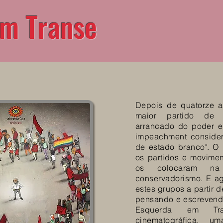
em Transe
Depois de quatorze a
maior partido de e
arrancado do poder 
impeachment consider
de estado branco". O 
os partidos e movimen
os colocaram n
conservadorismo. E a
estes grupos a partir 
pensando e escrevendo 
Esquerda em T
cinematográfica, 