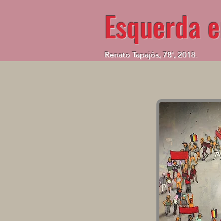
Esquerda 
Renato Tapajós, 78', 2018.