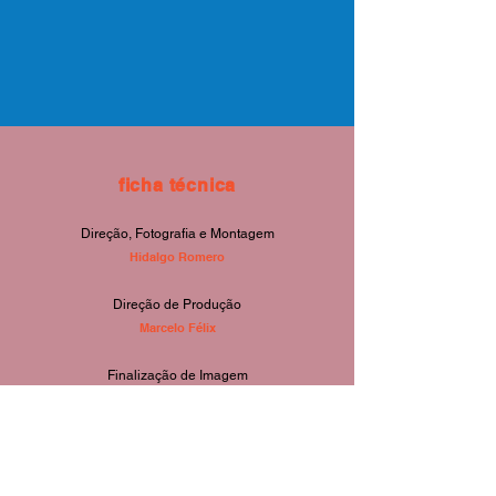
ficha técnica
Direção, Fotografia e Montagem
Hidalgo Romero
Direção de Produção
Marcelo Félix
Finalização de Imagem
Julio Matos
Desenho de so
m e mixagem
Olívia Fiuza