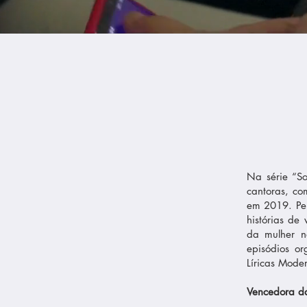
Na série “So
cantoras, co
em 2019. Per
histórias de
da mulher na
episódios or
Líricas Mode
Vencedora d