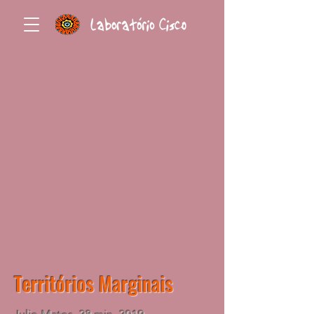
T
erritórios Marginais