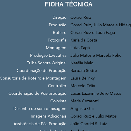
FICHA TÉCNICA
Direção
Coraci Ruiz
Produção
Coraci Ruiz, Julio Matos e Hida
Roteiro
Coraci Ruiz e Luiza Fagá
Fotografia
Karla da Costa
Montagem
Luiza Fagá
Produção Executiva
Julio Matos e Marcelo Félix
Trilha Sonora Original
Natália Malo
Coordenação de Produção
Bárbara Sodré
Consultoria de Roteiro e Montagem
Laura Belinky
Controller
Marcelo Félix
Coordenação de Pós-produção
Lucas Lazarini e Julio Matos
Colorista
Maria Cezarotti
Desenho de som e mixagem
Augusta Gui
Imagens Adicionais
Coraci Ruiz e Julio Matos
Assistência de Pós-Produção
João Gabriel S. Luiz