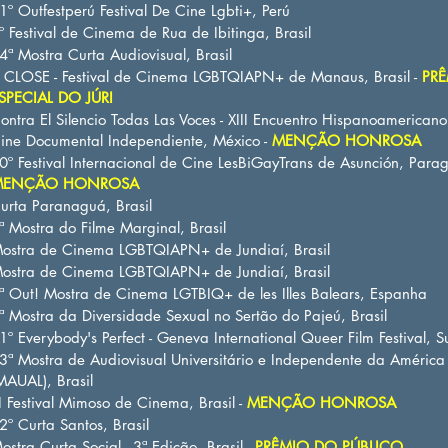
1º Outfestperú Festival De Cine Lgbti+, Perú
º Festival de Cinema de Rua de Ibitinga, Brasil
4ª Mostra Curta Audiovisual, Brasil
 CLOSE - Festival de Cinema LGBTQIAPN+ de Manaus, Brasil -
PR
SPECIAL DO JÚRI
ontra El Silencio Todas Las Voces - XIII Encuentro Hispanoamerican
ine Documental Independiente, México -
MENÇÃO HONROSA
0º Festival Internacional de Cine LesBiGayTrans de Asunción, Parag
MENÇÃO HONROSA
urta Paranaguá, Brasil
ª Mostra do Filme Marginal, Brasil
ostra de Cinema LGBTQIAPN+ de Jundiaí, Brasil
ostra de Cinema LGBTQIAPN+ de Jundiaí, Brasil
ª Out! Mostra de Cinema LGTBIQ+ de les Illes Balears, Espanha
ª Mostra da Diversidade Sexual no Sertão do Pajeú, Brasil
1º Everybody's Perfect - Geneva International Queer Film Festival, S
3ª Mostra de Audiovisual Universitário e Independente da América
MAUAL), Brasil
II Festival Mimoso de Cinema, Brasil -
MENÇÃO HONROSA
2º Curta Santos, Brasil
ostra Curta Social - 3ª Edição, Brasil -
PRÊMIO DO PÚBLICO