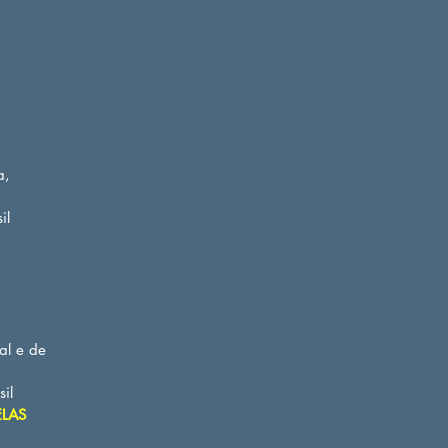
a,
il
al e de
il
ELAS