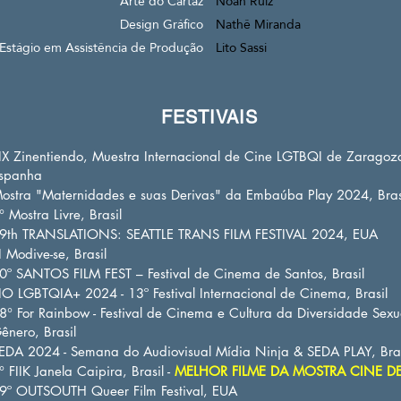
Arte do Cartaz
Noah Ruiz
Design Gráfico
Nathê Miranda
Estágio em Assistência de Produção
Lito Sassi
FESTIVAIS
IX Zinentiendo, Muestra Internacional de Cine LGTBQI de Zaragoz
spanha
ostra "Maternidades e suas Derivas" da Embaúba Play 2024, Bras
° Mostra Livre, Brasil
9th TRANSLATIONS: SEATTLE TRANS FILM FESTIVAL 2024, EUA
I Modive-se, Brasil
0º SANTOS FILM FEST – Festival de Cinema de Santos, Brasil
IO LGBTQIA+ 2024 - 13º Festival Internacional de Cinema, Brasil
8° For Rainbow - Festival de Cinema e Cultura da Diversidade Sexu
ênero, Brasil
EDA 2024 - Semana do Audiovisual Mídia Ninja & SEDA PLAY, Bras
° FIIK Janela Caipira, Brasil -
MELHOR FILME DA MOSTRA CINE D
9º OUTSOUTH Queer Film Festival, EUA