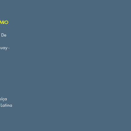
ÊMIO
o De
uay -
uíça
 Latina