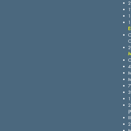
2
1
1
1
E
C
C
2
C
4
M
M
7
3
1
2
(
I
2
M